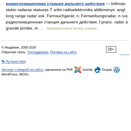
радиолокационная станция дальнего действия
— tolimojo
siekio radaras statusas T sritis radioelektronika atitikmenys: angl.
long range radar vok. Fernsuchgerät, n; Fernwirkungsradar, n rus.
радиолокационная станция дальнего действия, f pranc. radar à
grande portée, m …
Radioelektronikos terminų žodynas
© Академик, 2000-2026
18+
Обратная связь:
Техподдержка
,
Реклама на сайте
👣 Путешествия
Экспорт словарей на сайты
, сделанные на PHP,
Joomla,
Drupal,
WordPress, MODx.