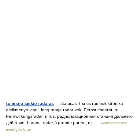
tolimojo siekio radaras
— statusas T sritis radioelektronika
atitikmenys: angl. long range radar vok. Fernsuchgerät, n;
Fernwirkungsradar, n rus. радиолокационная станция дальнего
действия, f pranc. radar à grande portée, m …
Radioelektronikos
terminų žodynas