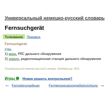
Универсальный немецко-русский словарь
Fernsuchgerät
Толкование
Перевод
Fernsuchgerät
сущ.
1)
воен.
РЛС дальнего обнаружения
2)
электр.
радиолокационная станция дальнего обнаружения
Универсальный немецко-русский словарь
.
Академик.ру
.
2011
.
Игры ⚽
Нужно решить контрольную?
Fernstörungsfeuer
Ferntemperaturemeßeinrichtung