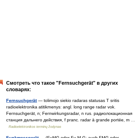
Смотреть что такое "Fernsuchgerät" в других
словарях:
Fernsuchgerät
— tolimojo siekio radaras statusas T sritis
radioelektronika atitikmenys: angl. long range radar vok.
Fernsuchgerät, n; Fernwirkungsradar, n rus. радиолокационная
станция дальнего действия, f pranc. radar à grande portée, m …
Radioelektronikos terminų žodynas
Funkmessgerät
— (FuMG oder Fu.M.G; auch FMG oder